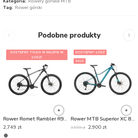
Kategoria:
Rowery górskie MTB
Tag:
Rower górski
Podobne produkty
DOSTĘPNY TYLKO W SKLEPIE W
DOSTĘPNY: ŁÓDŹ
ŁODZI
SALE
L
XL
S
Rower Romet Rambler R9.4 2022
Rower MTB Superior XC 859W
2,749
zł
2,900
zł
3,599
zł