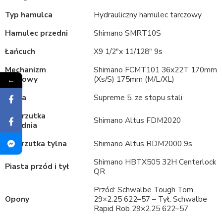
Typ hamulca
Hydrauliczny hamulec tarczowy
Hamulec przedni
Shimano SMRT10S
Łańcuch
X9 1/2″x 11/128″ 9s
Mechanizm
Shimano FCMT101 36x22T 170mm
korbowy
(Xs/S) 175mm (M/L/XL)
←
Rama
Supreme 5, ze stopu stali
P
rzerzutka
Shimano Altus FDM2020
przednia
Przerzutka tylna
Shimano Altus RDM2000 9s
Shimano HBTX505 32H Centerlock
Piasta przód i tył
QR
Przód: Schwalbe Tough Tom
Opony
29×2.25 622–57 – Tył: Schwalbe
Rapid Rob 29×2.25 622–57