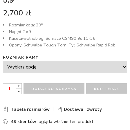
5.9
2,700
zł
Rozmiar koła: 29″
Napęd: 2×9
Kaseta/wolnobieg: Sunrace CSM90 9s 11-36T
Opony: Schwalbe Tough Tom, Tył: Schwalbe Rapid Rob
ROZMIAR RAMY
+
DODAJ DO KOSZYKA
KUP TERAZ
-
Tabela rozmiarów
Dostawa i zwroty
49
klientów
ogląda właśnie ten produkt