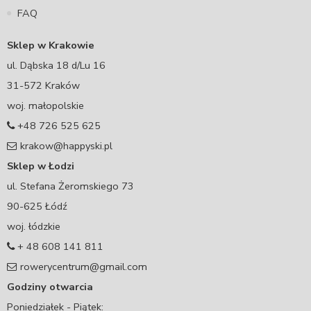
FAQ
Sklep w Krakowie
ul. Dąbska 18 d/Lu 16
31-572 Kraków
woj. małopolskie
+48 726 525 625
krakow@happyski.pl
Sklep w Łodzi
ul. Stefana Żeromskiego 73
90-625 Łódź
woj. łódzkie
+ 48 608 141 811
rowerycentrum@gmail.com
Godziny otwarcia
Poniedziałek - Piątek: