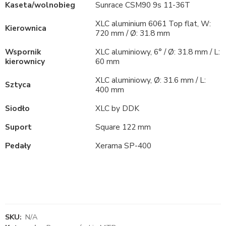
Kaseta/wolnobieg
Sunrace CSM90 9s 11-36T
XLC aluminium 6061 Top flat, W:
Kierownica
720 mm / Ø: 31.8 mm
Wspornik
XLC aluminiowy, 6° / Ø: 31.8 mm / L:
kierownicy
60 mm
XLC aluminiowy, Ø: 31.6 mm / L:
Sztyca
400 mm
Siodło
XLC by DDK
Suport
Square 122 mm
Pedały
Xerama SP-400
SKU:
N/A